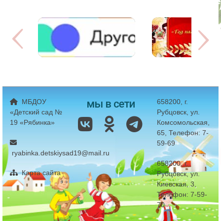
мы в сети
МБДОУ
658200, г.
«Детский сад №
Рубцовск, ул.
19 «Рябинка»
Комсомольская,
65, Телефон: 7-
59-69
ryabinka.detskiysad19@mail.ru
658200, г.
Карта сайта
Рубцовск, ул.
Киевская, 3,
Телефон: 7-59-
70