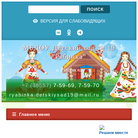
Поиск
Форма поиска
ВЕРСИЯ ДЛЯ СЛАБОВИДЯЩИХ
МБДОУ Детский сад № 19
"Рябинка"
г. Рубцовска
+7 (38557)
7-59-69, 7-59-70
ryabinka.detskiysad19@mail.ru
Главное меню
Решаем вместе