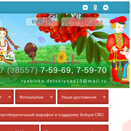
ВОЙТИ
Регистрация
7 (38557)
7-59-69, 7-59-70
ryabinka.detskiysad19@mail.ru
У
Фотоальбом
Наши достижения
лаготворительный марафон в поддержку бойцов СВО