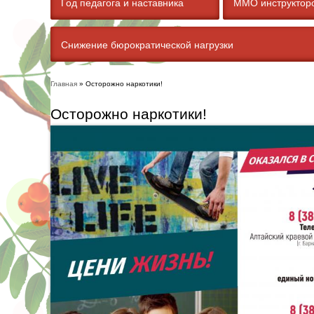
Год педагога и наставника
ММО инструкторо
Снижение бюрократической нагрузки
Главная
» Осторожно наркотики!
Вы здесь
Осторожно наркотики!