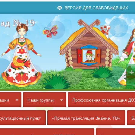
ВЕРСИЯ ДЛЯ СЛАБОВИДЯЩИХ
ад № 19
+
ации
Наши группы
Профсоюзная организация ДО
сультационный пункт
«Прямая трансляция Знание. ТВ»
Б