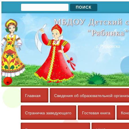
Поиск
Форма поиска
МБДОУ Детский с
"Рябинка"
г. Рубцовска
Главная
Сведения об образовательной организ
Страничка заведующего
Гостевая книга
Кон