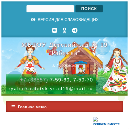
Поиск
Форма поиска
ВЕРСИЯ ДЛЯ СЛАБОВИДЯЩИХ
МБДОУ Детский сад № 19
"Рябинка"
г. Рубцовска
+7 (38557)
7-59-69, 7-59-70
ryabinka.detskiysad19@mail.ru
Главное меню
Решаем вместе