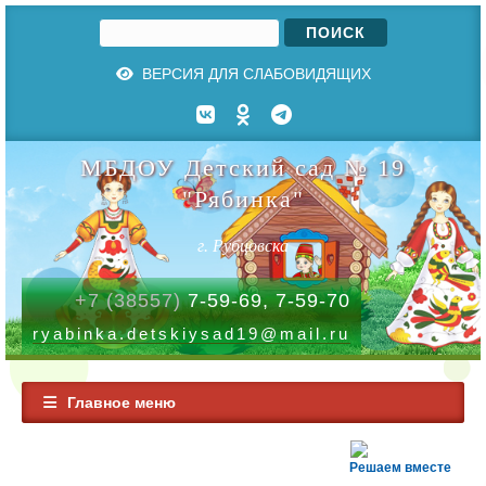
Поиск
Форма поиска
ВЕРСИЯ ДЛЯ СЛАБОВИДЯЩИХ
МБДОУ Детский сад № 19
"Рябинка"
г. Рубцовска
+7 (38557)
7-59-69, 7-59-70
ryabinka.detskiysad19@mail.ru
Главное меню
Решаем вместе