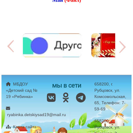
Май
(Фаил)
мы в сети
МБДОУ
658200, г.
«Детский сад №
Рубцовск, ул.
19 «Рябинка»
Комсомольская,
65, Телефон: 7-
59-69
ryabinka.detskiysad19@mail.ru
658200, г.
Карта сайта
Рубцовск, ул.