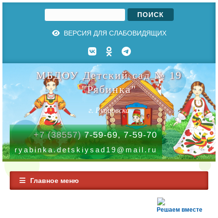
Поиск
Форма поиска
ВЕРСИЯ ДЛЯ СЛАБОВИДЯЩИХ
МБДОУ Детский сад № 19
"Рябинка"
г. Рубцовска
+7 (38557)
7-59-69, 7-59-70
ryabinka.detskiysad19@mail.ru
Главное меню
Решаем вместе