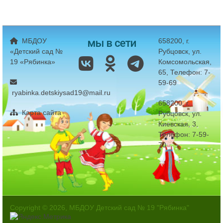
мы в сети
МБДОУ
658200, г.
«Детский сад №
Рубцовск, ул.
19 «Рябинка»
Комсомольская,
65, Телефон: 7-
59-69
ryabinka.detskiysad19@mail.ru
658200, г.
Карта сайта
Рубцовск, ул.
Киевская, 3,
Телефон: 7-59-
70
Copyright © 2026, МБДОУ Детский сад № 19 "Рябинка"