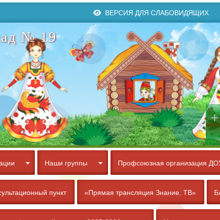
ВЕРСИЯ ДЛЯ СЛАБОВИДЯЩИХ
ад № 19
+
ации
Наши группы
Профсоюзная организация ДО
сультационный пункт
«Прямая трансляция Знание. ТВ»
Б