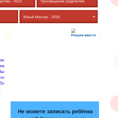
рства - 2023
Просвещение родителей
Юный Мастер - 2026
Решаем вместе
зи
им
Вы
по
По
.
Не можете записать ребёнка