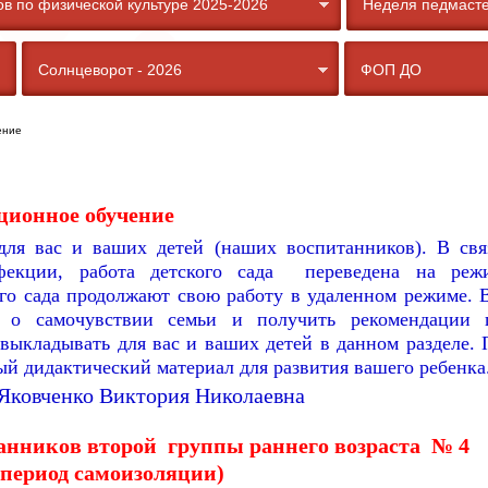
в по физической культуре 2025-2026
Неделя педмасте
Солнцеворот - 2026
ФОП ДО
ение
ционное обучение
для вас и ваших детей (наших воспитанников). В свя
екции, работа детского сада переведена на реж
ого сада продолжают свою работу в удаленном режиме. 
ь о самочувствии семьи и получить рекомендации 
выкладывать для вас и ваших детей в данном разделе. 
й дидактический материал для развития вашего ребенка
 Яковченко Виктория Николаевна
анников второй группы раннего возраста № 4
 период самоизоляции)