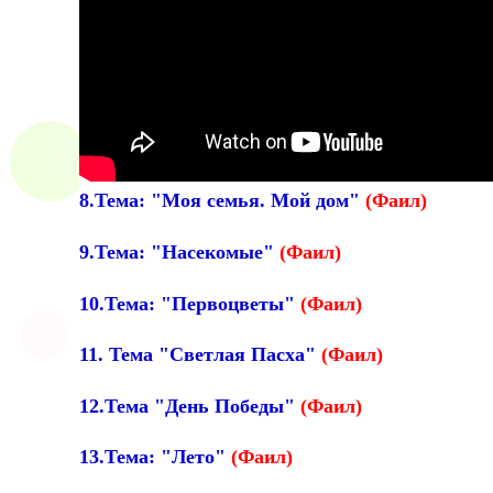
8.Тема: "Моя семья. Мой дом"
(Фаил)
9.Тема: "Насекомые"
(Фаил)
10.Тема: "Первоцветы"
(Фаил)
11. Тема "Светлая Пасха"
(Фаил)
12.Тема "День Победы"
(Фаил)
13.Тема: "Лето"
(Фаил)