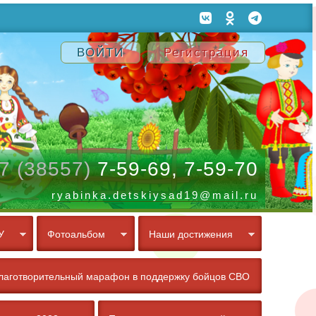
ВОЙТИ
Регистрация
7 (38557)
7-59-69, 7-59-70
ryabinka.detskiysad19@mail.ru
У
Фотоальбом
Наши достижения
лаготворительный марафон в поддержку бойцов СВО