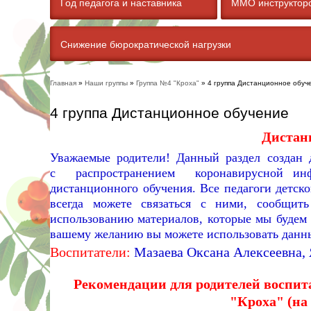
Год педагога и наставника
ММО инструкторо
Снижение бюрократической нагрузки
Главная
»
Наши группы
»
Группа №4 "Кроха"
» 4 группа Дистанционное обуч
Вы здесь
4 группа Дистанционное обучение
Дистан
Уважаемые родители! Данный раздел создан 
с распространением коронавирусной инф
дистанционного обучения. Все педагоги детск
всегда можете связаться с ними, сообщит
использованию материалов, которые мы будем 
вашему желанию вы можете использовать данны
Воспитатели:
Мазаева Оксана Алексеевна,
Рекомендации для родителей воспит
"Кроха"
(на