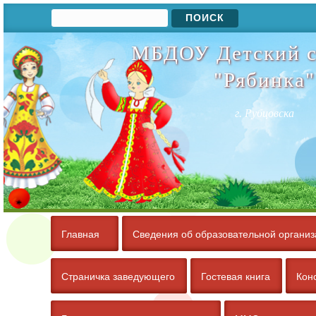
Поиск
Форма поиска
МБДОУ Детский с
"Рябинка"
г. Рубцовска
Главная
Сведения об образовательной организ
Страничка заведующего
Гостевая книга
Кон