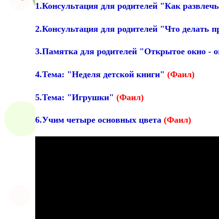
1.Консультация для родителей "Как развлеч
2.Консультация для родителей "Что делать 
3.Памятка для родителей "Открытое окно - 
4.Тема: "Неделя детской книги"
(Фаил)
5.Тема: "Игрушки"
(Фаил)
6.Учим четыре основных цвета
(Фаил)