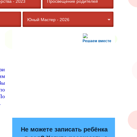
рства - 2023
Просвещение родителей
Юный Мастер - 2026
Решаем вместе
зи
им
Вы
по
По
.
Не можете записать ребёнка