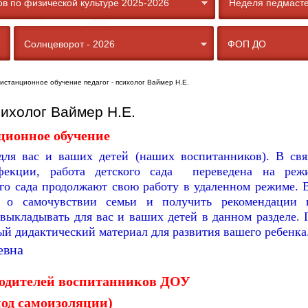
в по физической культуре 2025-2026
Неделя педмасте
Солнцеворот - 2026
ФОП ДО
истанционное обучение педагог - психолог Ваймер Н.Е.
сихолог Ваймер Н.Е.
ционное обучение
для вас и ваших детей (наших воспитанников). В свя
екции, работа детского сада переведена на реж
ого сада продолжают свою работу в удаленном режиме. 
ь о самочувствии семьи и получить рекомендации 
выкладывать для вас и ваших детей в данном разделе. 
й дидактический материал для развития вашего ребенка
евна
родителей воспитанников ДОУ
иод самоизоляции)