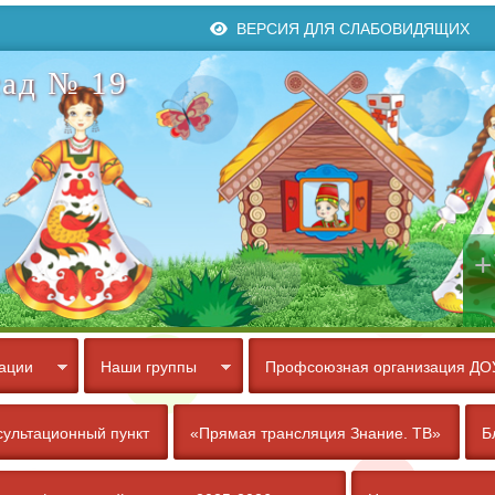
ВЕРСИЯ ДЛЯ СЛАБОВИДЯЩИХ
ад № 19
+
ации
Наши группы
Профсоюзная организация ДО
сультационный пункт
«Прямая трансляция Знание. ТВ»
Б