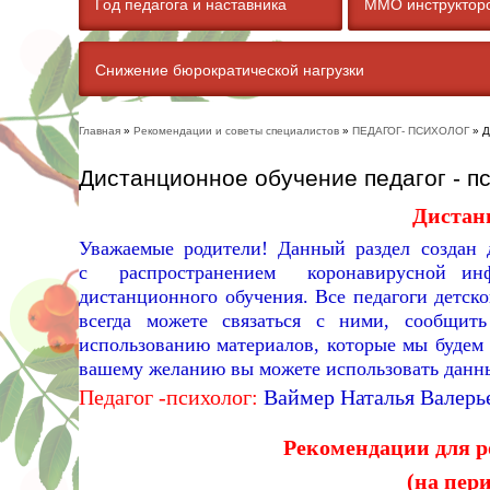
Год педагога и наставника
ММО инструкторо
Снижение бюрократической нагрузки
Главная
»
Рекомендации и советы специалистов
»
ПЕДАГОГ- ПСИХОЛОГ
» Д
Вы здесь
Дистанционное обучение педагог - п
Дистан
Уважаемые родители! Данный раздел создан 
с распространением коронавирусной инф
дистанционного обучения. Все педагоги детск
всегда можете связаться с ними, сообщит
использованию материалов, которые мы будем 
вашему желанию вы можете использовать данны
Педагог -психолог:
Ваймер Наталья Валерь
Рекомендации для 
(на пер