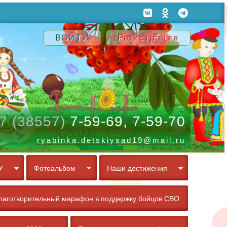
ВОЙТИ
Регистрация
7 (38557)
7-59-69, 7-59-70
ryabinka.detskiysad19@mail.ru
У
Фотоальбом
Наши достижения
лаготворительный марафон в поддержку бойцов СВО