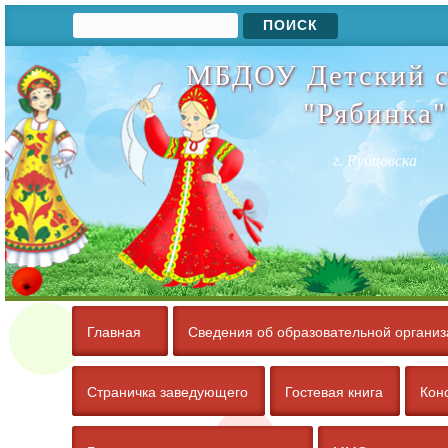
Поиск
Форма поиска
МБДОУ Детский с
"Рябинка"
г. Рубцовска
Главная
Сведения об образовательной организ
Страничка заведующего
Гостевая книга
Кон