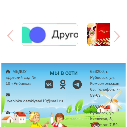
мы в сети
МБДОУ
658200, г.
«Детский сад №
Рубцовск, ул.
19 «Рябинка»
Комсомольская,
65, Телефон: 7-
59-69
ryabinka.detskiysad19@mail.ru
658200, г.
Карта сайта
Рубцовск, ул.
Киевская, 3,
Телефон: 7-59-