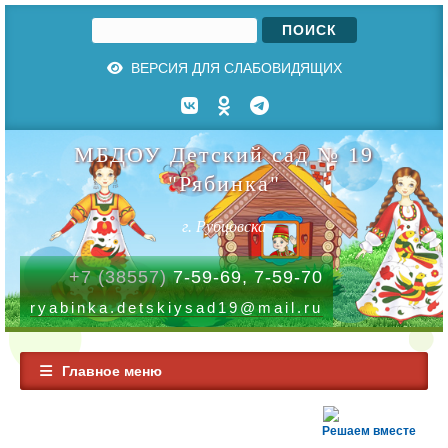
Поиск
Форма поиска
ВЕРСИЯ ДЛЯ СЛАБОВИДЯЩИХ
МБДОУ Детский сад № 19
"Рябинка"
г. Рубцовска
+7 (38557)
7-59-69, 7-59-70
ryabinka.detskiysad19@mail.ru
Главное меню
Решаем вместе