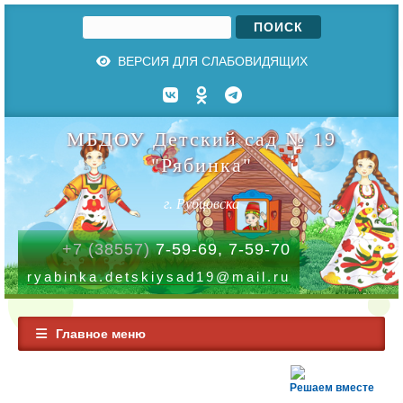
Поиск
Форма поиска
ВЕРСИЯ ДЛЯ СЛАБОВИДЯЩИХ
МБДОУ Детский сад № 19
"Рябинка"
г. Рубцовска
+7 (38557)
7-59-69, 7-59-70
ryabinka.detskiysad19@mail.ru
Главное меню
Решаем вместе