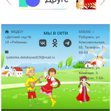
мы в сети
МБДОУ
658200, г.
«Детский сад №
Рубцовск, ул.
19 «Рябинка»
Комсомольская,
65, Телефон: 7-
59-69
ryabinka.detskiysad19@mail.ru
658200, г.
Карта сайта
Рубцовск, ул.
Киевская, 3,
Телефон: 7-59-
70