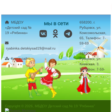
мы в сети
МБДОУ
658200, г.
«Детский сад №
Рубцовск, ул.
19 «Рябинка»
Комсомольская,
65, Телефон: 7-
59-69
ryabinka.detskiysad19@mail.ru
658200, г.
Карта сайта
Рубцовск, ул.
Киевская, 3,
Телефон: 7-59-
70
Copyright © 2026, МБДОУ Детский сад № 19 "Рябинка"