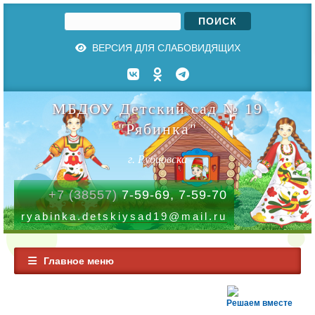
Поиск
Форма поиска
ВЕРСИЯ ДЛЯ СЛАБОВИДЯЩИХ
МБДОУ Детский сад № 19
"Рябинка"
г. Рубцовска
+7 (38557)
7-59-69, 7-59-70
ryabinka.detskiysad19@mail.ru
Главное меню
Решаем вместе