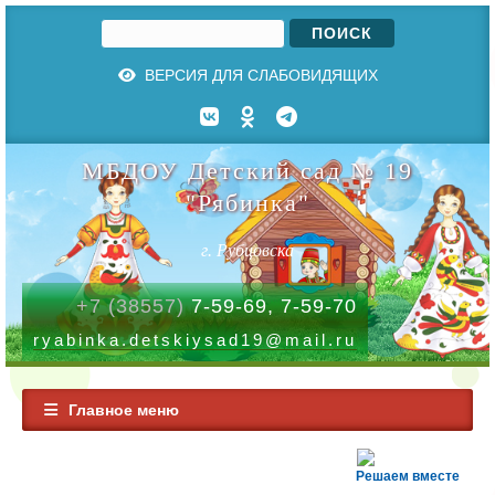
Поиск
Форма поиска
ВЕРСИЯ ДЛЯ СЛАБОВИДЯЩИХ
МБДОУ Детский сад № 19
"Рябинка"
г. Рубцовска
+7 (38557)
7-59-69, 7-59-70
ryabinka.detskiysad19@mail.ru
Главное меню
Решаем вместе