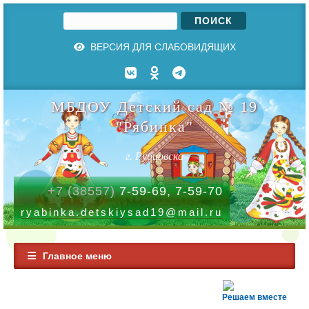
Поиск
Форма поиска
ВЕРСИЯ ДЛЯ СЛАБОВИДЯЩИХ
МБДОУ Детский сад № 19
"Рябинка"
г. Рубцовска
+7 (38557)
7-59-69, 7-59-70
ryabinka.detskiysad19@mail.ru
Главное меню
Решаем вместе