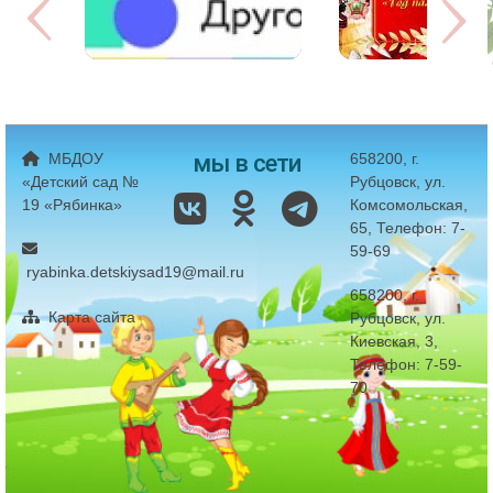
мы в сети
МБДОУ
658200, г.
«Детский сад №
Рубцовск, ул.
19 «Рябинка»
Комсомольская,
65, Телефон: 7-
59-69
ryabinka.detskiysad19@mail.ru
658200, г.
Карта сайта
Рубцовск, ул.
Киевская, 3,
Телефон: 7-59-
70