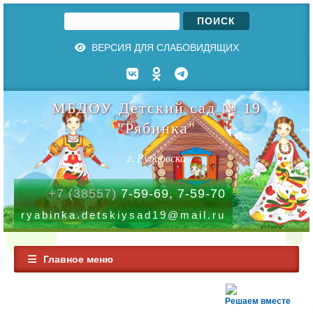
Поиск
Форма поиска
ВЕРСИЯ ДЛЯ СЛАБОВИДЯЩИХ
МБДОУ Детский сад № 19
"Рябинка"
г. Рубцовска
+7 (38557)
7-59-69, 7-59-70
ryabinka.detskiysad19@mail.ru
Главное меню
Решаем вместе